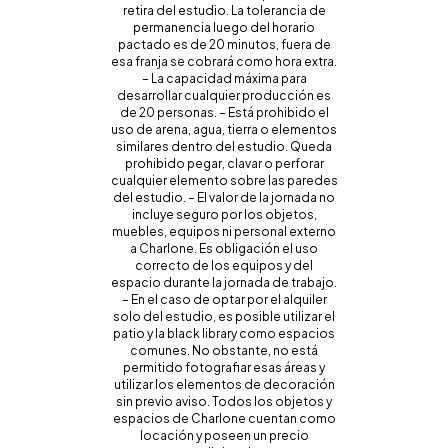
retira del estudio. La tolerancia de
permanencia luego del horario
pactado es de 20 minutos, fuera de
esa franja se cobrará como hora extra.
– La capacidad máxima para
desarrollar cualquier producción es
de 20 personas. – Está prohibido el
uso de arena, agua, tierra o elementos
similares dentro del estudio. Queda
prohibido pegar, clavar o perforar
cualquier elemento sobre las paredes
del estudio. – El valor de la jornada no
incluye seguro por los objetos,
muebles, equipos ni personal externo
a Charlone. Es obligación el uso
correcto de los equipos y del
espacio durante la jornada de trabajo.
– En el caso de optar por el alquiler
solo del estudio, es posible utilizar el
patio y la black library como espacios
comunes. No obstante, no está
permitido fotografiar esas áreas y
utilizar los elementos de decoración
sin previo aviso. Todos los objetos y
espacios de Charlone cuentan como
locación y poseen un precio