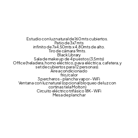
Estudio con luz natural de 160 mts cubiertos.
Patio de 3x7 mts
infinito de 7x4,50mts x 4,80mts de alto.
Tiro de cámara 9mts.
Black Library
Sala de make up de 4 puestos (3,5mts)
Office (heladera, horno eléctrico, pava eléctrica, cafetera, y
set de cubiertos para 12 personas).
Aire acondicionado
frio/calor
3 percheros - plancha vapor - WiFi ​
Ventana con luz natural (opcional bloqueo de luz con
cortinas tela Molton)
Circuito eléctrico trifásico 18K - WiFi
Mesa de planchar