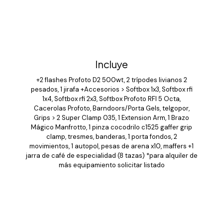
Incluye
+2 flashes Profoto D2 500wt, 2 trípodes livianos 2
pesados, 1 jirafa +Accesorios > Softbox 1x3, Softbox rfi
1x4, Softbox rfi 2x3, Softbox Profoto RFI 5 Octa,
Cacerolas Profoto, Barndoors/Porta Gels, telgopor,
Grips > 2 Super Clamp 035, 1 Extension Arm, 1 Brazo
Mágico Manfrotto, 1 pinza cocodrilo c1525 gaffer grip
clamp, tresmes, banderas, 1 porta fondos, 2
movimientos, 1 autopol, pesas de arena x10, maffers +1
jarra de café de especialidad (8 tazas) *para alquiler de
más equipamiento solicitar listado