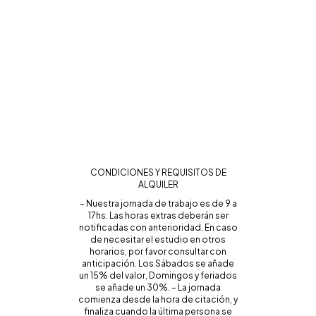
CONDICIONES Y REQUISITOS DE
ALQUILER
– Nuestra jornada de trabajo es de 9 a
17hs. Las horas extras deberán ser
notificadas con anterioridad. En caso
de necesitar el estudio en otros
horarios, por favor consultar con
anticipación. Los Sábados se añade
un 15% del valor, Domingos y feriados
se añade un 30%. – La jornada
comienza desde la hora de citación, y
finaliza cuando la última persona se